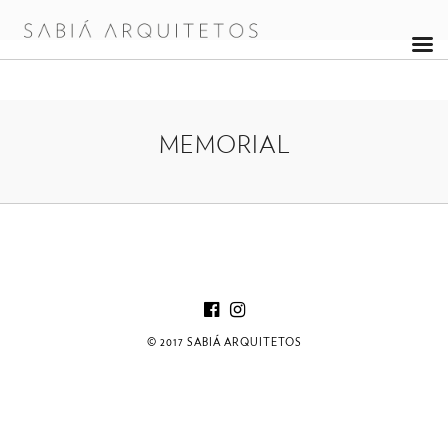
MEMORIAL
© 2017 SABIÁ ARQUITETOS
MEMORIAL KISS
Memorial às Vítimas da Kiss Proposta para concurso público
de arquitetura desenvolvida em conjunto com Rulian Nociti e